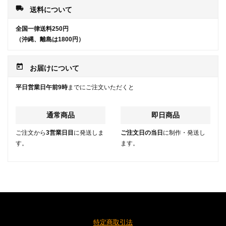
local_shipping
送料について
全国一律送料250円
（沖縄、離島は1800円）
today
お届けについて
平日営業日午前9時
までにご注文いただくと
通常商品
即日商品
ご注文から
3営業日目
に発送しま
ご注文日の当日
に制作・発送し
す。
ます。
特定商取引法